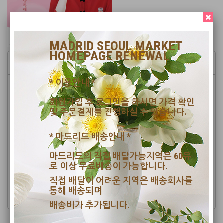
MADRID SEOUL MARKET
HOMEPAGE RENEWAL
JINRO MAEHWASOO
* 이용안내 *
Sweet Story about Plum
Rich with vitamins, plums improve blood circulation and keep your skin
회원가입 후 로그인을 하시면 가격 확인
firm. It also contains pyruvate, which has a detoxification effect that is
및 주문결제를 진행하실 수 있습니다.
beneficial to the liver. Its weak alkalinity can also improve your
constitution. Containing organic acids such as citric acid and malic acid,
* 마드리드 배송안내 *
green plums also relieve fatigue.
Maturing and Cold Filtration of Premium Quality Green Plum
마드리드의 직접 배달가능지역은 60유
로 이상 무료배송이 가능합니다.
Jinro Maehwasoo is made using plum concentrate that is frozen and
filtered at a low temperature to create a clean, smooth flavor. Jinro
직접 배달이 어려운 지역은 배송회사를
Maehwasoo can be enjoyed by anyone who prefers liquor with a low
통해 배송되며
alcohol content as it is easy to drink with a subtle flavor.
배송비가 추가됩니다.