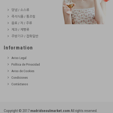
양념 / 소스류
즉석식품 / 통조림
음료 / 차 / 주류
제과 / 제빵류
주방기구 / 잡화일반
Information
Aviso Legal
Política de Privacidad
Aviso de Cookies
Condiciones
Contáctanos
Copyright © 2017
madridseoulmarket.com
All rights reserved.