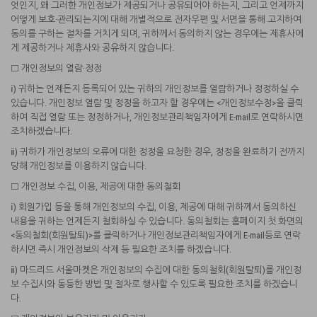
엇인지, 왜 그러한 개인정보가 제공되거나 공유되어야 하는지, 그리고 언제까지
어떻게 보호·관리되는지에 대해 개별적으로 전자우편 및 서면을 통해 고지하여
동의를 구하는 절차를 거치게 되며, 귀하께서 동의하지 않는 경우에는 제휴사에
게 제공하거나 제휴사와 공유하지 않습니다.
□ 개인정보의 열람·정정
ⅰ) 귀하는 언제든지 등록되어 있는 귀하의 개인정보를 열람하거나 정정하실 수
있습니다. 개인정보 열람 및 정정을 하고자 할 경우에는 <개인정보수정>을 클릭
하여 직접 열람 또는 정정하거나, 개인정보관리책임자에게 E-mail로 연락하시면
조치하겠습니다.
ⅱ) 귀하가 개인정보의 오류에 대한 정정을 요청한 경우, 정정을 완료하기 전까지
당해 개인정보를 이용하지 않습니다.
□ 개인정보 수집, 이용, 제공에 대한 동의철회
ⅰ) 회원가입 등을 통해 개인정보의 수집, 이용, 제공에 대해 귀하께서 동의하신
내용을 귀하는 언제든지 철회하실 수 있습니다. 동의철회는 홈페이지 첫 화면의
<동의철회(회원탈퇴)>를 클릭하거나 개인정보관리책임자에게 E-mail등로 연락
하시면 즉시 개인정보의 삭제 등 필요한 조치를 하겠습니다.
ⅱ) 마드리드 서울마켓은 개인정보의 수집에 대한 동의철회(회원탈퇴)를 개인정
보 수집시와 동등한 방법 및 절차로 행사할 수 있도록 필요한 조치를 하겠습니
다.