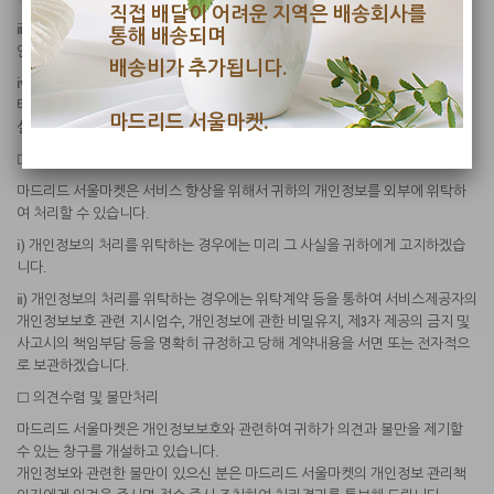
직접 배달이 어려운 지역은 배송회사를
ⅲ) 마드리드 서울마켓은 암호알고리즘을 이용하여 네트워크 상의 개인정보를
통해 배송되며
안전하게 전송할 수 있는 보안장치(SSL 또는 SET)를 채택하고 있습니다.
배송비가 추가됩니다.
ⅳ) 해킹 등에 의해 귀하의 개인정보가 유출되는 것을 방지하기 위해, 외부로부
터의 침입을 차단하는 장치를 이용하고 있으며, 각 서버마다 침입탐지시스템을
마드리드 서울마켓.
설치하여 24시간 침입을 감시하고 있습니다.
□ 개인정보의 위탁처리
마드리드 서울마켓은 서비스 향상을 위해서 귀하의 개인정보를 외부에 위탁하
여 처리할 수 있습니다.
ⅰ) 개인정보의 처리를 위탁하는 경우에는 미리 그 사실을 귀하에게 고지하겠습
니다.
ⅱ) 개인정보의 처리를 위탁하는 경우에는 위탁계약 등을 통하여 서비스제공자의
개인정보보호 관련 지시엄수, 개인정보에 관한 비밀유지, 제3자 제공의 금지 및
사고시의 책임부담 등을 명확히 규정하고 당해 계약내용을 서면 또는 전자적으
로 보관하겠습니다.
□ 의견수렴 및 불만처리
마드리드 서울마켓은 개인정보보호와 관련하여 귀하가 의견과 불만을 제기할
수 있는 창구를 개설하고 있습니다.
개인정보와 관련한 불만이 있으신 분은 마드리드 서울마켓의 개인정보 관리책