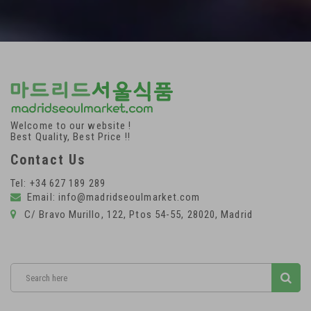
Welcome to our website !
Best Quality, Best Price !!
Contact Us
Tel: +34 627 189 289
Email: info@madridseoulmarket.com
C/ Bravo Murillo, 122, Ptos 54-55, 28020, Madrid