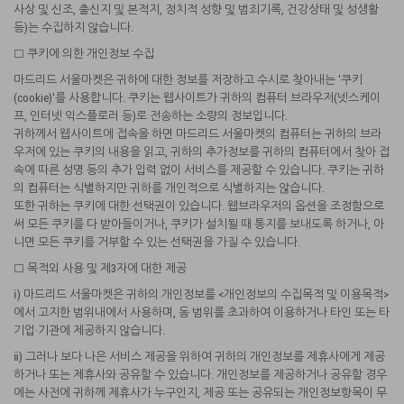
사상 및 신조, 출신지 및 본적지, 정치적 성향 및 범죄기록, 건강상태 및 성생활
등)는 수집하지 않습니다.
□ 쿠키에 의한 개인정보 수집
마드리드 서울마켓은 귀하에 대한 정보를 저장하고 수시로 찾아내는 '쿠키
(cookie)'를 사용합니다. 쿠키는 웹사이트가 귀하의 컴퓨터 브라우저(넷스케이
프, 인터넷 익스플로러 등)로 전송하는 소량의 정보입니다.
귀하께서 웹사이트에 접속을 하면 마드리드 서울마켓의 컴퓨터는 귀하의 브라
우저에 있는 쿠키의 내용을 읽고, 귀하의 추가정보를 귀하의 컴퓨터에서 찾아 접
속에 따른 성명 등의 추가 입력 없이 서비스를 제공할 수 있습니다. 쿠키는 귀하
의 컴퓨터는 식별하지만 귀하를 개인적으로 식별하지는 않습니다.
또한 귀하는 쿠키에 대한 선택권이 있습니다. 웹브라우저의 옵션을 조정함으로
써 모든 쿠키를 다 받아들이거나, 쿠키가 설치될 때 통지를 보내도록 하거나, 아
니면 모든 쿠키를 거부할 수 있는 선택권을 가질 수 있습니다.
□ 목적외 사용 및 제3자에 대한 제공
ⅰ) 마드리드 서울마켓은 귀하의 개인정보를 <개인정보의 수집목적 및 이용목적>
에서 고지한 범위내에서 사용하며, 동 범위를 초과하여 이용하거나 타인 또는 타
기업·기관에 제공하지 않습니다.
ⅱ) 그러나 보다 나은 서비스 제공을 위하여 귀하의 개인정보를 제휴사에게 제공
하거나 또는 제휴사와 공유할 수 있습니다. 개인정보를 제공하거나 공유할 경우
에는 사전에 귀하께 제휴사가 누구인지, 제공 또는 공유되는 개인정보항목이 무