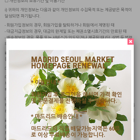
□ 개인정보의 보유기간 및 이용기간
ⅰ) 귀하의 개인정보는 다음과 같이 개인정보의 수집목적 또는 제공받은 목적이
달성되면 파기됩니다.
- 회원가입정보의 경우, 회원가입을 탈퇴하거나 회원에서 제명된 때
- 대금지급정보의 경우, 대금의 완제일 또는 채권소멸시효기간의 만료된 때
- 배송정보의 경우, 물품 또는 서비스가 인도되거나 제공된 때 (단, 상법 등 법령
의 규정에 의하여 보존할 필요성이 있는 경우에는 예외로 합니다.)
ⅱ) 위 보유기간에도 불구하고 계속 보유하여야 할 필요가 있을 경우에는 귀하의
MADRID SEOUL MARKET
동의를 받겠습니다.
HOMEPAGE RENEWAL
□ 개인정보보호를 위한 기술적 대책
마드리드 서울마켓은 귀하의 개인정보를 취급함에 있어 개인정보가 분실, 도난,
* 이용안내 *
누출, 변조 또는 훼손되지 않도록 안전성 확보를 위하여 다음과 같은 기술적 대
책을 강구하고 있습니다.
회원가입 후 로그인을 하시면 가격 확인
ⅰ) 귀하의 개인정보는 비밀번호에 의해 보호되며, 파일 및 전송 데이터를 암호화
및 주문결제를 진행하실 수 있습니다.
하거나 파일 잠금기능(Lock)을 사용하여 중요한 데이터는 별도의 보안기능을 통
해 보호되고 있습니다.
* 마드리드 배송안내 *
ⅱ) 마드리드 서울마켓은 백신프로그램을 이용하여 컴퓨터바이러스에 의한 피해
를 방지하기 위한 조치를 취하고 있습니다. 백신프로그램은 주기적으로 업데이
마드리드의 직접 배달가능지역은 60유
트되며 갑작스런 바이러스가 출현할 경우 백신이 나오는 즉시 이를 제공함으로
로 이상 무료배송이 가능합니다.
써 개인정보가 침해되는 것을 방지하고 있습니다.