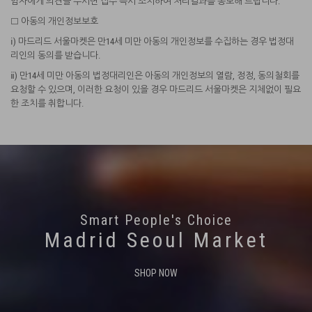
임자에게 의견을 주시면 접수 즉시 조치하여 처리결과를 통보해 드립니다.
□ 아동의 개인정보보호
ⅰ) 마드리드 서울마켓은 만14세 미만 아동의 개인정보를 수집하는 경우 법정대
리인의 동의를 받습니다.
ⅱ) 만14세 미만 아동의 법정대리인은 아동의 개인정보의 열람, 정정, 동의철회를
요청할 수 있으며, 이러한 요청이 있을 경우 마드리드 서울마켓은 지체없이 필요
한 조치를 취합니다.
Smart People's Choice
Madrid Seoul Market
SHOP NOW