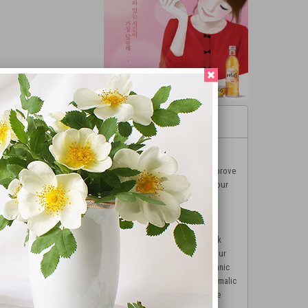
JINRO MAEHWASOO
Sweet Story about Plum
Rich with vitamins, plums improve
blood circulation and keep your
skin firm. It also contains
pyruvate, which has a
detoxification effect that is
beneficial to the liver. Its weak
alkalinity can also improve your
constitution. Containing organic
acids such as citric acid and malic
acid, green plums also relieve