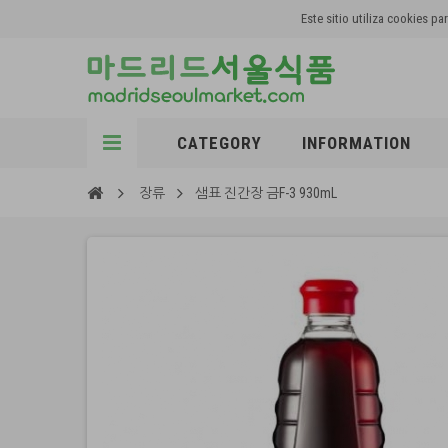
Este sitio utiliza cookies 
CATEGORY
INFORMATION
장류
샘표 진간장 금F-3 930mL