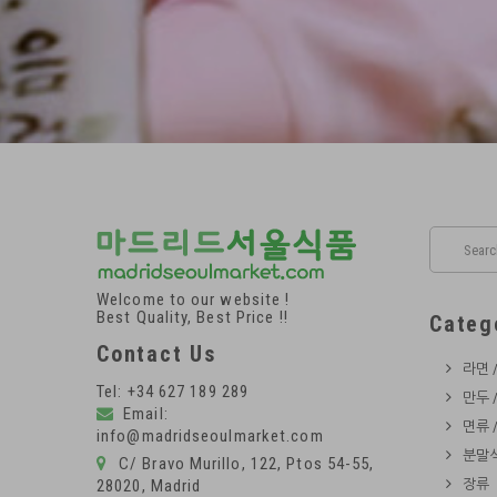
Welcome to our website !
Best Quality, Best Price !!
Categ
Contact Us
라면 
Tel: +34 627 189 289
만두 
Email:
면류 
info@madridseoulmarket.com
분말식
C/ Bravo Murillo, 122, Ptos 54-55,
28020, Madrid
장류