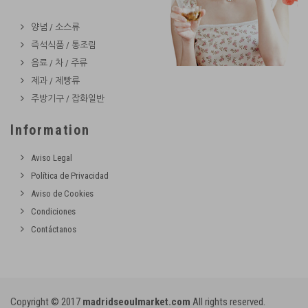
양념 / 소스류
즉석식품 / 통조림
음료 / 차 / 주류
제과 / 제빵류
주방기구 / 잡화일반
Information
Aviso Legal
Política de Privacidad
Aviso de Cookies
Condiciones
Contáctanos
Copyright © 2017
madridseoulmarket.com
All rights reserved.