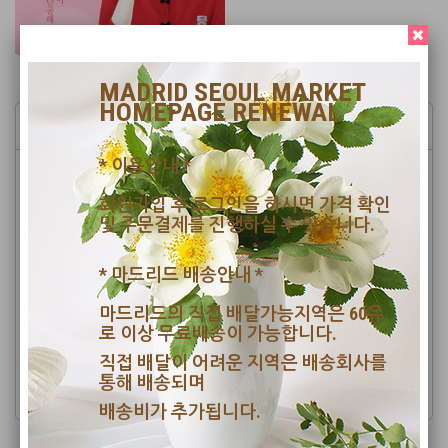
MADRID SEOUL MARKET
HOMEPAGE RENEWAL
JINRO MAEHWASOO
* 이용안내 *
Sweet Story about Plum
Rich with vitamins, plums improve blood circulation and keep your skin
회원가입 후 로그인을 하시면 가격 확인
firm. It also contains pyruvate, which has a detoxification effect that is
및 주문결제를 진행하실 수 있습니다.
beneficial to the liver. Its weak alkalinity can also improve your
constitution. Containing organic acids such as citric acid and malic acid,
* 마드리드 배송안내 *
green plums also relieve fatigue.
Maturing and Cold Filtration of Premium Quality Green Plum
마드리드의 직접 배달가능지역은 60유
로 이상 무료배송이 가능합니다.
Jinro Maehwasoo is made using plum concentrate that is frozen and
filtered at a low temperature to create a clean, smooth flavor. Jinro
직접 배달이 어려운 지역은 배송회사를
Maehwasoo can be enjoyed by anyone who prefers liquor with a low
통해 배송되며
alcohol content as it is easy to drink with a subtle flavor.
배송비가 추가됩니다.