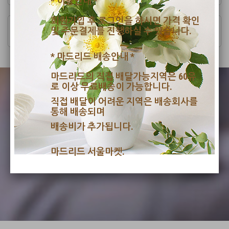
* 이용안내 *
회원가입 후 로그인을 하시면 가격 확인
마드리드 서울식품
및 주문결제를 진행하실 수 있습니다.
MERCADO MARAVILLAS. PTOS. 54-55
* 마드리드 배송안내 *
마드리드의 직접 배달가능지역은 60유
로 이상 무료배송이 가능합니다.
직접 배달이 어려운 지역은 배송회사를
통해 배송되며
Smart People's Choice
배송비가 추가됩니다.
Madrid Seoul Market
마드리드 서울마켓.
SHOP NOW