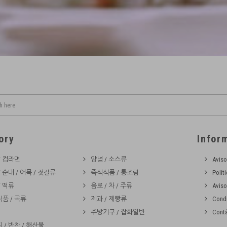
ory
Infor
/ 컵라면
양념 / 소스류
Aviso
/ 순대 / 어묵 / 젓갈류
즉석식품 / 통조림
Polít
/ 떡류
음료 / 차 / 주류
Aviso
품 / 곡류
제과 / 제빵류
Cond
주방기구 / 잡화일반
Cont
 / 반찬 / 해산물