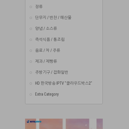
장류
단무지 / 반찬 / 해산물
양념 / 소스류
즉석식품 / 통조림
음료 / 차 / 주류
제과 / 제빵류
주방기구 / 잡화일반
HD 한국방송 IPTV "클라우드박스2"
Extra Category