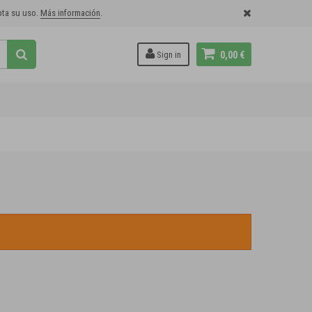
epta su uso.
Más información
.
Sign in
0,00 €