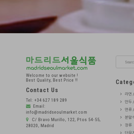
Welcome to our website !
Best Quality, Best Price !!
Categ
Contact Us
라면 
Tel: +34 627 189 289
만두 
Email:
면류 
info@madridseoulmarket.com
분말식
C/ Bravo Murillo, 122, Ptos 54-55,
28020, Madrid
장류
단무지