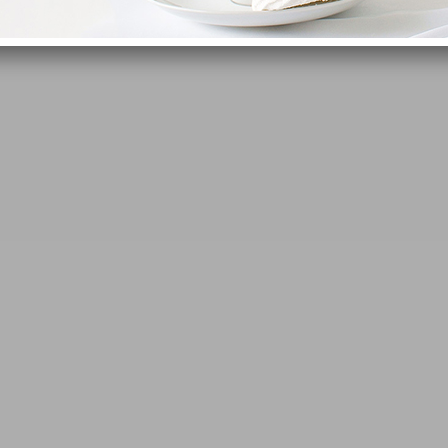
 카레 약간매운맛 400g
프린세스 치킨 카레 순한맛 400g